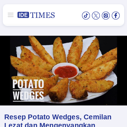
Resep Potato Wedges, Cemilan
Lezat dan Mengenyangkan