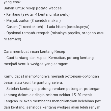
yang enak.
Bahan untuk resep potato wedges
- Kentang (sekitar 4 kentang, jika perlu)
- Minyak zaitun (3 sendok makan)
- Garam (1 sendok teh) - Lada hitam (secukupnya)
- Opsional rempah-rempah (misalnya paprika, oregano atau
rosemary)
Cara membuat irisan kentang Resep
- Cuci kentang dan kupas. Kemudian, potong kentang
menjadi bentuk wedges yang seragam.
Kamu dapat memotongnya menjadi potongan-potongan
besar atau kecil, tergantung selera.
- Setelah kentang di potong, rendam potongan-potongan
kentang dalam air dingin selama sekitar 15-20 menit.
Langkah ini akan membantu menghilangkan kelebihan pati
dari kentang, sehingga kentang wedges akan lebih renyah