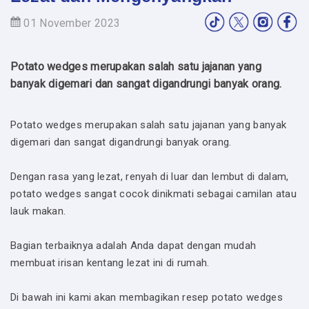
01 November 2023
Potato wedges merupakan salah satu jajanan yang
banyak digemari dan sangat digandrungi banyak orang.
Potato wedges merupakan salah satu jajanan yang banyak
digemari dan sangat digandrungi banyak orang.
Dengan rasa yang lezat, renyah di luar dan lembut di dalam,
potato wedges sangat cocok dinikmati sebagai camilan atau
lauk makan.
Bagian terbaiknya adalah Anda dapat dengan mudah
membuat irisan kentang lezat ini di rumah.
Di bawah ini kami akan membagikan resep potato wedges