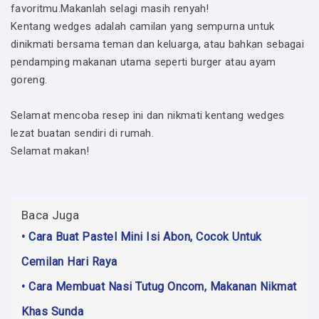
favoritmu.Makanlah selagi masih renyah!
Kentang wedges adalah camilan yang sempurna untuk
dinikmati bersama teman dan keluarga, atau bahkan sebagai
pendamping makanan utama seperti burger atau ayam
goreng.
Selamat mencoba resep ini dan nikmati kentang wedges
lezat buatan sendiri di rumah.
Selamat makan!
Baca Juga
• Cara Buat Pastel Mini Isi Abon, Cocok Untuk
Cemilan Hari Raya
• Cara Membuat Nasi Tutug Oncom, Makanan Nikmat
Khas Sunda