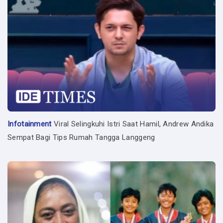
Infotainment
Viral Selingkuhi Istri Saat Hamil, Andrew Andika
Sempat Bagi Tips Rumah Tangga Langgeng