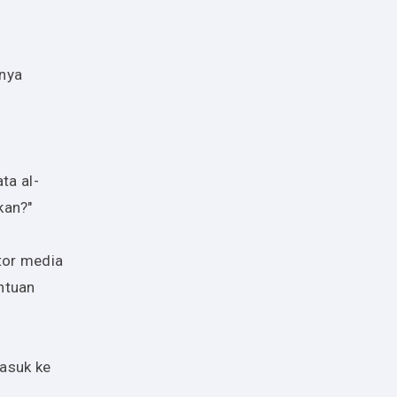
anya
ta al-
kan?"
tor media
ntuan
asuk ke