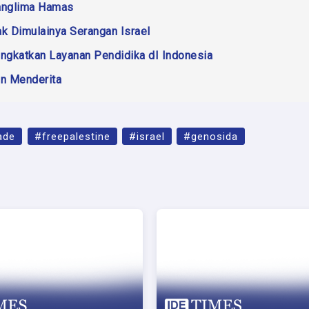
Panglima Hamas
ak Dimulainya Serangan Israel
ngkatkan Layanan Pendidika dI Indonesia
in Menderita
ade
#freepalestine
#israel
#genosida