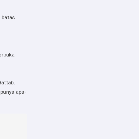
 batas
erbuka
attab.
 punya apa-