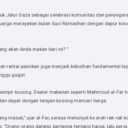
k Jalur Gaza sebagai selebrasi komunitas dan penyegaran
eluarga merayakan bulan Suci Ramadhan dengan dapur kos
ang akan Anda makan hari ini? "
guan rantai pasokan juga menjadi kebuthan fundamental la
anggu gugat.
 hampir kosong. Dealer makanan seperti Mahmoud al-Far 
 dan dapat dengan tangan kosong mencari harga.
ng masuk," ujar al-Far, seraya menunjuk ke arah rak-rak 
. "Orang-orang datang, bertanya tentang harga, lalu pergi