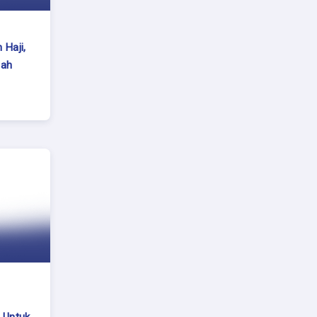
 Haji,
bah
 Untuk