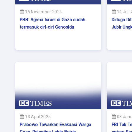
15 November 2024
14 Juli
PBB: Agresi Israel di Gaza sudah
Diduga Di
termasuk ciri-ciri Genosida
Jubir Ung
13 April 2025
03 Janu
Prabowo Tawarkan Evakuasi Warga
FBI Tak T
Gaza, Palestina Lebih Butuh
antara Se