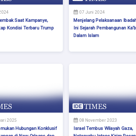
 2024
07 Juni 2024
tembak Saat Kampanye,
Menjelang Pelaksanaan Ibadah
kap Kondisi Terbaru Trump
Ini Sejarah Pembangunan Ka'
Dalam Islam
ari 2025
08 November 2023
emukan Hubungan Konklusif
Israel Tembus Wilayah Gaza,
rangan di New Orleans dan
Netanyahu Intens Kirim Pesan