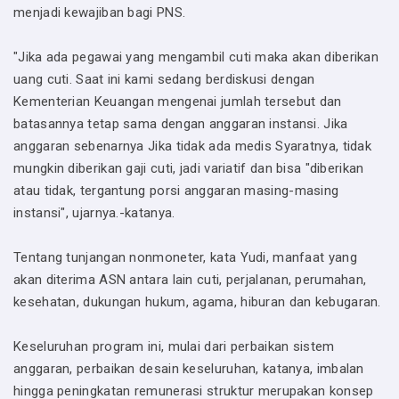
menjadi kewajiban bagi PNS.
"Jika ada pegawai yang mengambil cuti maka akan diberikan
uang cuti. Saat ini kami sedang berdiskusi dengan
Kementerian Keuangan mengenai jumlah tersebut dan
batasannya tetap sama dengan anggaran instansi. Jika
anggaran sebenarnya Jika tidak ada medis Syaratnya, tidak
mungkin diberikan gaji cuti, jadi variatif dan bisa "diberikan
atau tidak, tergantung porsi anggaran masing-masing
instansi", ujarnya.-katanya.
Tentang tunjangan nonmoneter, kata Yudi, manfaat yang
akan diterima ASN antara lain cuti, perjalanan, perumahan,
kesehatan, dukungan hukum, agama, hiburan dan kebugaran.
Keseluruhan program ini, mulai dari perbaikan sistem
anggaran, perbaikan desain keseluruhan, katanya, imbalan
hingga peningkatan remunerasi struktur merupakan konsep