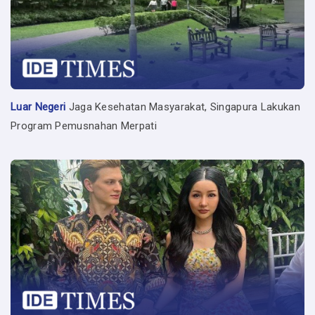
Luar Negeri
Jaga Kesehatan Masyarakat, Singapura Lakukan
Program Pemusnahan Merpati