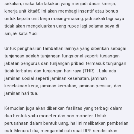
sekalian, maka kita lakukan yang menjadi dasar kinerja,
kinerja unit kitaâ€ Ini akan membagi insentif atau bonus
untuk kepala unit kerja masing-masing, jadi sekali lagi saya
tidak akan mengeluarkan uang rupee lagi selama saya di
sini,â€ kata Yudi.
Untuk penghasilan tambahan lainnya yang diberikan sebagai
tunjangan adalah tunjangan fungsional seperti tunjangan
jabatan pengurus dan tunjangan pribadi termasuk tunjangan
tidak terbatas dan tunjangan hari raya (THR). . Lalu ada
jaminan sosial seperti jaminan kesehatan, jaminan
kecelakaan kerja, jaminan kematian, jaminan pensiun, dan
jaminan hari tua.
Kemudian juga akan diberikan fasilitas yang terbagi dalam
dua bentuk yaitu moneter dan non moneter. Untuk
perusahaan dalam bentuk uang, hal ini melibatkan pemberian
cuti. Menurut dia, mengambil cuti saat RPP sendiri akan