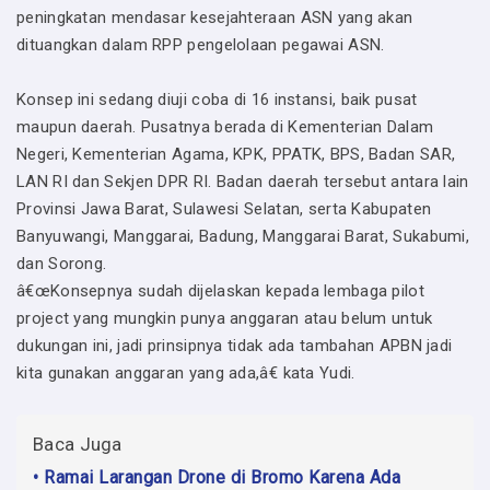
peningkatan mendasar kesejahteraan ASN yang akan
dituangkan dalam RPP pengelolaan pegawai ASN.
Konsep ini sedang diuji coba di 16 instansi, baik pusat
maupun daerah. Pusatnya berada di Kementerian Dalam
Negeri, Kementerian Agama, KPK, PPATK, BPS, Badan SAR,
LAN RI dan Sekjen DPR RI. Badan daerah tersebut antara lain
Provinsi Jawa Barat, Sulawesi Selatan, serta Kabupaten
Banyuwangi, Manggarai, Badung, Manggarai Barat, Sukabumi,
dan Sorong.
â€œKonsepnya sudah dijelaskan kepada lembaga pilot
project yang mungkin punya anggaran atau belum untuk
dukungan ini, jadi prinsipnya tidak ada tambahan APBN jadi
kita gunakan anggaran yang ada,â€ kata Yudi.
Baca Juga
• Ramai Larangan Drone di Bromo Karena Ada