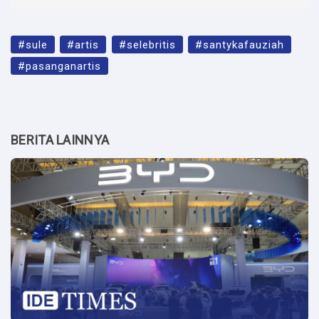
#sule
#artis
#selebritis
#santykafauziah
#pasanganartis
BERITA LAINNYA