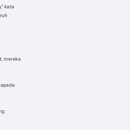
," kata
uruh
t, mereka
 kepada
ang