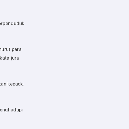
berpenduduk
nurut para
kata juru
akan kepada
menghadapi