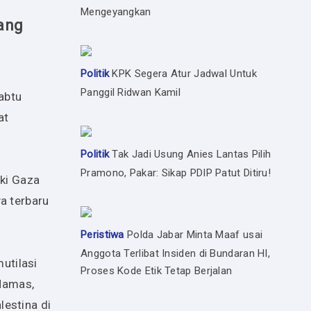
Mengeyangkan
ang
Politik
KPK Segera Atur Jadwal Untuk
Panggil Ridwan Kamil
abtu
at
Politik
Tak Jadi Usung Anies Lantas Pilih
Pramono, Pakar: Sikap PDIP Patut Ditiru!
ki Gaza
a terbaru
Peristiwa
Polda Jabar Minta Maaf usai
Anggota Terlibat Insiden di Bundaran HI,
utilasi
Proses Kode Etik Tetap Berjalan
 Hamas,
estina di