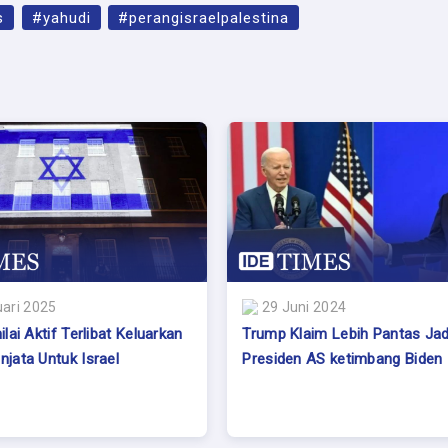
s
#yahudi
#perangisraelpalestina
ari 2025
29 Juni 2024
ilai Aktif Terlibat Keluarkan
Trump Klaim Lebih Pantas Jad
njata Untuk Israel
Presiden AS ketimbang Biden