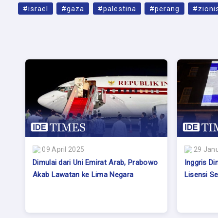
#israel
#gaza
#palestina
#perang
#zioni
09 April 2025
29 Janu
Dimulai dari Uni Emirat Arab, Prabowo
Inggris Din
Akab Lawatan ke Lima Negara
Lisensi Se